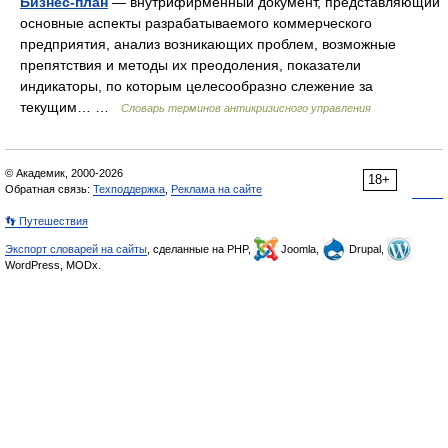
Бизнес-план
— внутрифирменный документ, представляющий
основные аспекты разрабатываемого коммерческого
предприятия, анализ возникающих проблем, возможные
препятствия и методы их преодоления, показатели
индикаторы, по которым целесообразно слежение за
текущим… …
Словарь терминов антикризисного управления
© Академик, 2000-2026
18+
Обратная связь:
Техподдержка
,
Реклама на сайте
👣 Путешествия
Экспорт словарей на сайты
, сделанные на PHP,
Joomla,
Drupal,
WordPress, MODx.